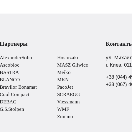
Партнеры
.
Контакт
AlexanderSolia
Hoshizaki
ул. Михаил
Ascobloc
MASZ Gliwice
г. Киев, 01
BASTRA
Meiko
+38 (044) 4
BLANCO
MKN
+38 (067) 4
Bravilor Bonamat
PacoJet
Cool Compact
SCRAEGG
DEBAG
Viessmann
G.S.Stolpen
WMF
Zummo