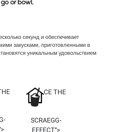
сколько секунд и обеспечивает
кими закусками, приготовленными в
становятся уникальным удовольствием
THE
CE THE
G-
SCRAEGG-
">
EFFECT">