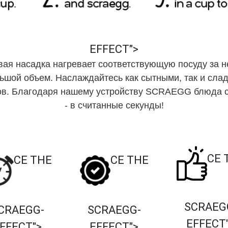
EFFECT">
ая насадка нагревает соответствующую посуду за не
ьшой объем. Наслаждайтесь как сытными, так и слад
ов. Благодаря нашему устройству SCRAEGG блюда 
- в считанные секунды!
CE 
CE THE
CE THE
SCRAEG
CRAEGG-
SCRAEGG-
EFFECT
FFECT">
EFFECT">